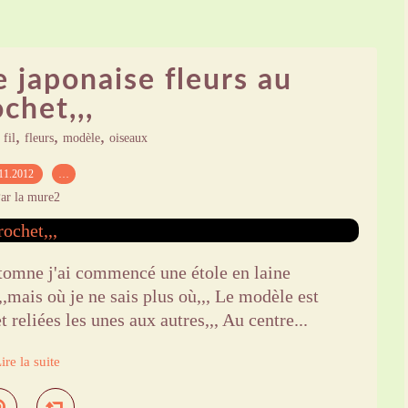
 japonaise fleurs au
chet,,,
,
,
,
,
fil
fleurs
modèle
oiseaux
11.2012
…
ar la mure2
utomne j'ai commencé une étole en laine
,,mais où je ne sais plus où,,, Le modèle est
t reliées les unes aux autres,,, Au centre...
ire la suite