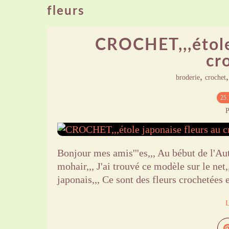
fleurs
CROCHET,,,étole
cro
,
broderie
crochet
25.
P
Bonjour mes amis'''es,,, Au bébut de l'A
mohair,,, J'ai trouvé ce modèle sur le net,
japonais,,, Ce sont des fleurs crochetées e
L