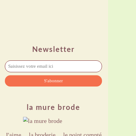
Newsletter
la mure brode
J'aime ,,, la broderie ,,, le point compté