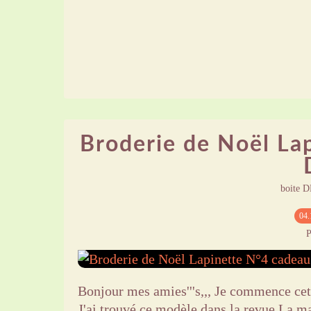
Broderie de Noël La
boite D
04.
P
Bonjour mes amies'''s,,, Je commence cet 
J'ai trouvé ce modèle dans la revue La ma