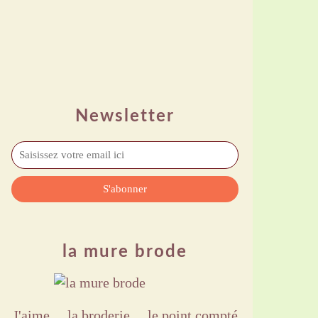
Newsletter
la mure brode
J'aime ,,, la broderie ,,, le point compté