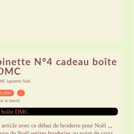
pinette N°4 cadeau boîte
DMC
MC lapinette Noël
11.2016
…
ar la mure2
article avec ce début de broderie pour Noël ,,,
gie de Noël petites broderies au point de croix