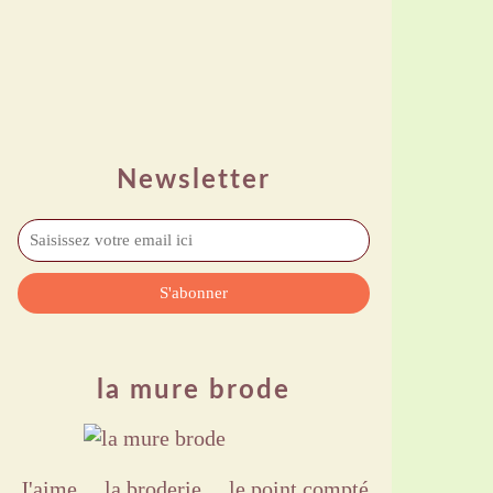
Newsletter
la mure brode
J'aime ,,, la broderie ,,, le point compté