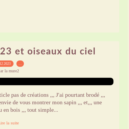
23 et oiseaux du ciel
12.2023
…
ar la mure2
cle pas de créations ,,, J'ai pourtant brodé ,,,
i envie de vous montrer mon sapin ,,, et,,, une
 en bois ,,, tout simple...
ire la suite