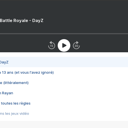
 Battle Royale - DayZ
 DayZ
 a 13 ans (et vous l'avez ignoré)
e (littéralement)
im Rayan
 toutes les règles
s les jeux vidéo
us choquant de Rockstar ? - Le scandale BULLY