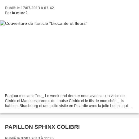
Publié le 17/07/2013 à 03:42
Par
la mure2
Bonjour mes amis'''es,,, Le week-end dernier nous avons eu la visite de
Cédric et Marie les parents de Louise Cédric et le fils de mon chéri,,, Ils
habitent Strasbourg et une p'tite visite en Picardie avec la jolie Louise qui a
pu profiter de la piscine...
PAPILLON SPHINX COLIBRI
Publié le 07/07/2013 à 11:35