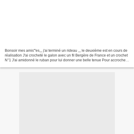
Bonsoir mes amis'''es,,, j'ai terminé un rideau ,,, le deuxième est en cours de
réalisation J'ai crocheté le galon avec un fil Bergère de France et un crochet
N°1 J'ai amidonné le ruban pour lui donner une belle tenue Pour accrocher
les rideaux je pense...