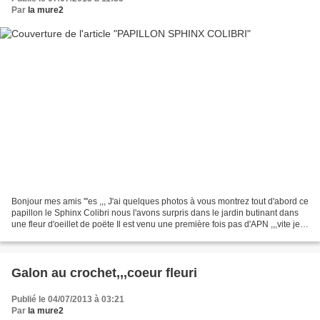
Par
la mure2
Bonjour mes amis '''es ,,, J'ai quelques photos à vous montrez tout d'abord ce
papillon le Sphinx Colibri nous l'avons surpris dans le jardin butinant dans
une fleur d'oeillet de poëte Il est venu une première fois pas d'APN ,,,vite je
prépare et j'attends...
Galon au crochet,,,coeur fleuri
Publié le 04/07/2013 à 03:21
Par
la mure2