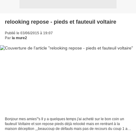
relooking repose - pieds et fauteuil voltaire
Publié le 03/06/2015 à 19:07
Par
la mure2
Bonjour mes amies'''s Il y a quelques temps j'ai acheté sur le bon coin un
fauteuil Voltaire et son repose pieds déjà relooké mais en rentrant à la
maison déception ,,,beaucoup de défauts mais pas de recours du coup 1 an
après l'achat je me suis décidée...