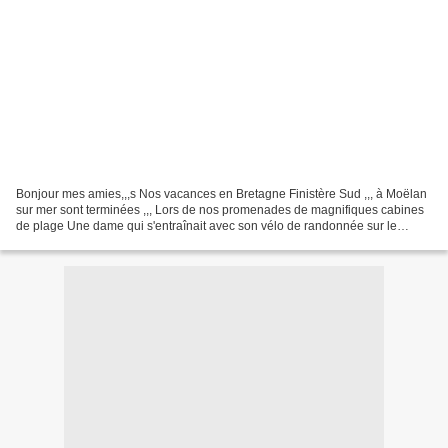
Bonjour mes amies,,,s Nos vacances en Bretagne Finistère Sud ,,, à Moëlan
sur mer sont terminées ,,, Lors de nos promenades de magnifiques cabines
de plage Une dame qui s'entraînait avec son vélo de randonnée sur le
sentier une tiote photo et petit encouragement...