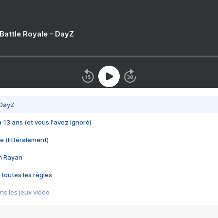
 Battle Royale - DayZ
 DayZ
 a 13 ans (et vous l'avez ignoré)
e (littéralement)
im Rayan
 toutes les règles
s les jeux vidéo
us choquant de Rockstar ? - Le scandale BULLY