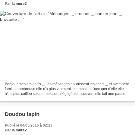
Par
la mure2
Bonjour mes amies '''s ,,, Les mésanges nourrissent les petits ,,, et avec cette
famille nombreuse elle n'a plus vraiment le temps de s'occuper d'elle elle
n'est plus coiffée ses plumes sont négligées et souvent elle fait une pause
avant de rentrer au...
Doudou lapin
Publié le 04/05/2016 à 02:13
Par
la mure2