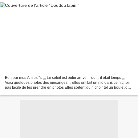
Bonjour mes Amies '''s ,,, Le soleil est enfin arrivé ,,, ouf,,, il était temps ,,,
Voici quelques photos des mésanges ,,, elles ont fait un nid dans ce nichoir
pas facile de les prendre en photos Elles sortent du nichoir tel un boulet de
canon ,,, c'''...