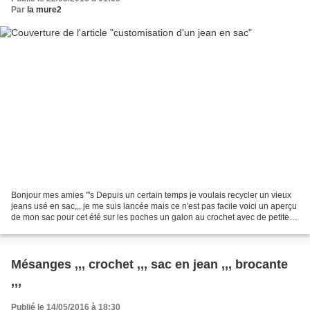
Par
la mure2
Bonjour mes amies '''s Depuis un certain temps je voulais recycler un vieux
jeans usé en sac,,, je me suis lancée mais ce n'est pas facile voici un aperçu
de mon sac pour cet été sur les poches un galon au crochet avec de petites
perles sur les pointes...
Mésanges ,,, crochet ,,, sac en jean ,,, brocante
,,,
Publié le 14/05/2016 à 18:30