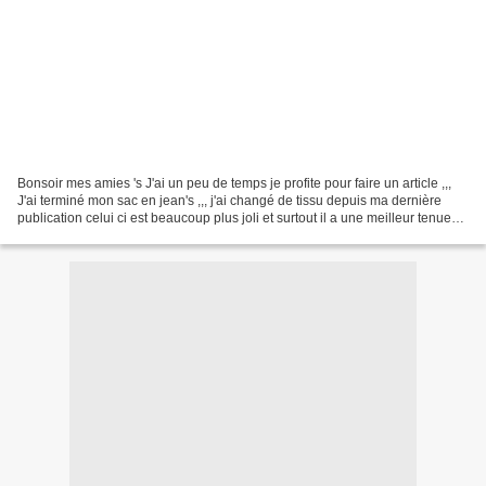
Bonsoir mes amies 's J'ai un peu de temps je profite pour faire un article ,,,
J'ai terminé mon sac en jean's ,,, j'ai changé de tissu depuis ma dernière
publication celui ci est beaucoup plus joli et surtout il a une meilleur tenue
Galon au crochet ,,,...