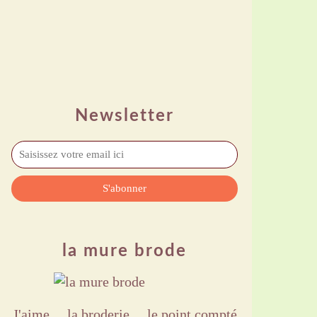
Newsletter
la mure brode
J'aime ,,, la broderie ,,, le point compté