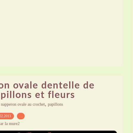
n ovale dentelle de
pillons et fleurs
,
,
napperon ovale au crochet
papillons
02.2013
…
ar la mure2