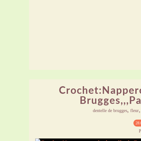
Crochet:Nappero
Brugges,,,Pa
,
dentelle de brugges
fleur
28.
P