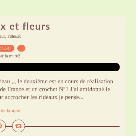
x et fleurs
,
leur
rideaux
07.2013
…
ar la mure2
deau ,,, le deuxième est en cours de réalisation
e de France et un crochet N°1 J'ai amidonné le
r accrocher les rideaux je pense...
ire la suite