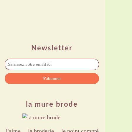
Newsletter
la mure brode
J'aime ,,, la broderie ,,, le point compté