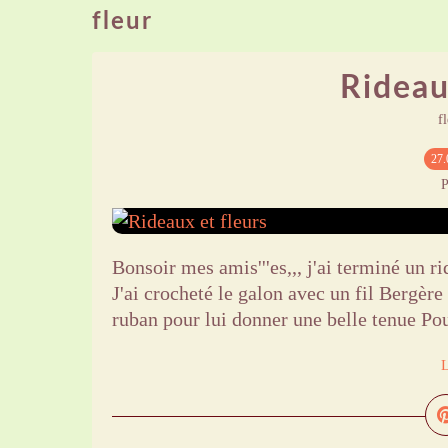
fleur
Rideau
f
27.
P
Bonsoir mes amis'''es,,, j'ai terminé un ri
J'ai crocheté le galon avec un fil Bergèr
ruban pour lui donner une belle tenue Pou
L