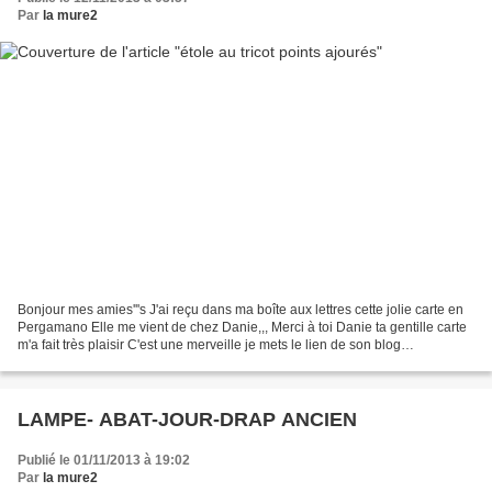
Par
la mure2
Bonjour mes amies'''s J'ai reçu dans ma boîte aux lettres cette jolie carte en
Pergamano Elle me vient de chez Danie,,, Merci à toi Danie ta gentille carte
m'a fait très plaisir C'est une merveille je mets le lien de son blog
http://daniecreat.over-blog.com/...
LAMPE- ABAT-JOUR-DRAP ANCIEN
Publié le 01/11/2013 à 19:02
Par
la mure2