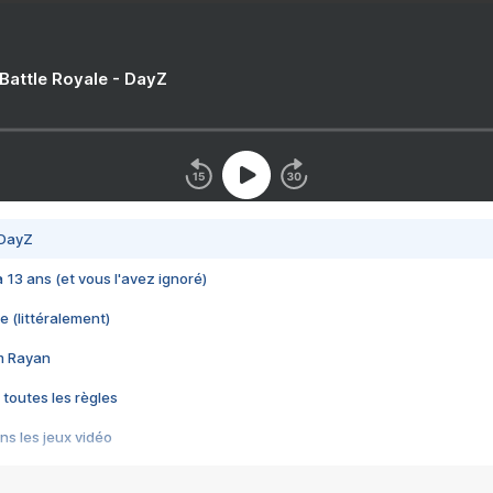
 Battle Royale - DayZ
 DayZ
 a 13 ans (et vous l'avez ignoré)
e (littéralement)
im Rayan
 toutes les règles
s les jeux vidéo
us choquant de Rockstar ? - Le scandale BULLY