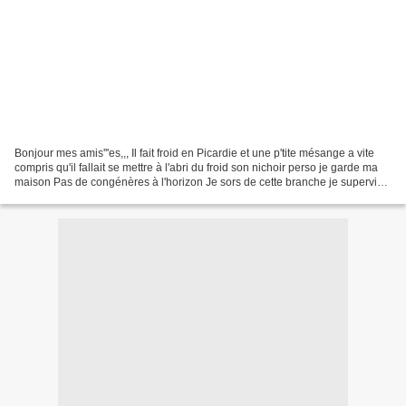
Bonjour mes amis'''es,,, Il fait froid en Picardie et une p'tite mésange a vite
compris qu'il fallait se mettre à l'abri du froid son nichoir perso je garde ma
maison Pas de congénères à l'horizon Je sors de cette branche je supervise
tout Elles sont...