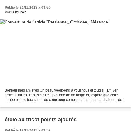
Publié le 21/11/2013 à 03:50
Par
la mure2
Bonjour mes amis'''es Un beau week-end à vous tous et toutes,,, L'hiver
arrive il fait froid en Picardie,,, pas encore de neige et j'espère que cette
année elle se fera rare,,, du coup pour combler le manque de chaleur ,,,de
fleurs,,, mon chéri m'a offert...
étole au tricot points ajourés
Publié le 12/11/2013 à 03:57