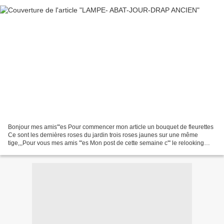
Bonjour mes amis'''es Pour commencer mon article un bouquet de fleurettes
Ce sont les dernières roses du jardin trois roses jaunes sur une même
tige,,,Pour vous mes amis '''es Mon post de cette semaine c''' le relooking
d'un pied de lampe et de son abat...