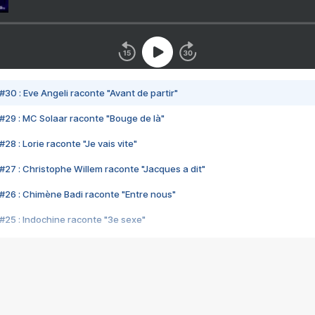
#30 : Eve Angeli raconte "Avant de partir"
#29 : MC Solaar raconte "Bouge de là"
28 : Lorie raconte "Je vais vite"
#27 : Christophe Willem raconte "Jacques a dit"
#26 : Chimène Badi raconte "Entre nous"
#25 : Indochine raconte "3e sexe"
#24 : Zaho raconte "C'est chelou"
#23 : Patrick Bruel raconte "Au café des délices"
#22 : Kyo raconte "Le chemin"