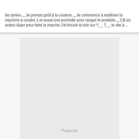
les amies ,,, Je prends goût à la couture ,,, Je commence à maîtriser la
machine à coudre 1 er essai une pochette pour ranger le portable ,,, CB où
autres léger pour faire la marche J'ai trouvé le tuto sur Y__ T__ le site à
l'endroit couture https://linktr.ee/alendroitcouture...
Publicité