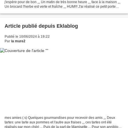
j'espère pour de bon ,,, Un matin de très bonne heure ,,, face à la maison ,,,
Un brocard l'herbe est verte et fraîche ,,, HUM!!! J'ai réalisé ce petit porte
rouge à lèvres j'ai...
Article publié depuis Eklablog
Publié le 10/06/2024 à 19:22
Par
la mure2
mes amies ( s) Quelques gourmandises pour recevoir des amis ,,, Deux
tartes: une tarte aux pommes et l'autre aux fraises ,,, ces tartes ont été
réalisés par mon chéri ,,, Puis de la part de Mamisette ,,, Pour son anniblog