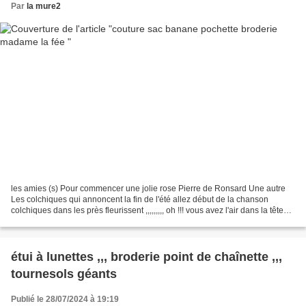
Par
la mure2
les amies (s) Pour commencer une jolie rose Pierre de Ronsard Une autre
Les colchiques qui annoncent la fin de l'été allez début de la chanson
colchiques dans les près fleurissent ,,,,,,,,, oh !!! vous avez l'air dans la tête
maintenant ,,, un petit bouquet...
étui à lunettes ,,, broderie point de chaînette ,,,
tournesols géants
Publié le 28/07/2024 à 19:19