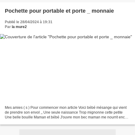
Pochette pour portable et porte _ monnaie
Publié le 28/04/2024 à 19:31
Par
la mure2
Mes amies ( s ) Pour commencer mon article Voici bébé mésange qui vient
de prendre son envol ,, Une seule naissance Trop mignonne cette petite
Une belle bouille Maman et bébé J'ouvre mon bec maman me nourrit encore
Au niveau broderie j'avance sur mon...