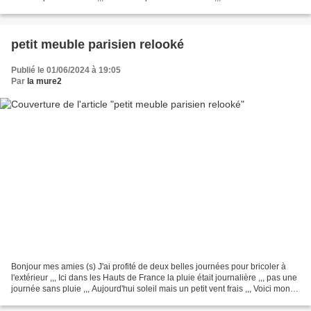
voici ce que j'ai reçu ,,, Un...
petit meuble parisien relooké
Publié le 01/06/2024 à 19:05
Par
la mure2
Bonjour mes amies (s) J'ai profité de deux belles journées pour bricoler à
l'extérieur ,,, Ici dans les Hauts de France la pluie était journalière ,,, pas une
journée sans pluie ,,, Aujourd'hui soleil mais un petit vent frais ,,, Voici mon
bricolage cela...