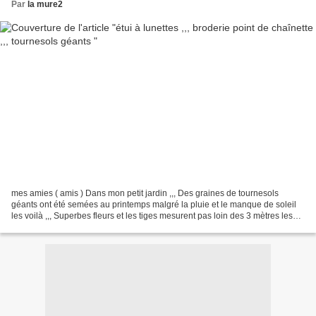
Par
la mure2
mes amies ( amis ) Dans mon petit jardin ,,, Des graines de tournesols
géants ont été semées au printemps malgré la pluie et le manque de soleil
les voilà ,,, Superbes fleurs et les tiges mesurent pas loin des 3 mètres les
graines m'ont été données par...