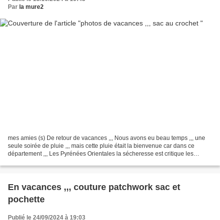
Par
la mure2
mes amies (s) De retour de vacances ,,, Nous avons eu beau temps ,,, une
seule soirée de pluie ,,, mais cette pluie était la bienvenue car dans ce
département ,,, Les Pyrénées Orientales la sécheresse est critique les
rivières et les plans d'eau sont...
En vacances ,,, couture patchwork sac et
pochette
Publié le 24/09/2024 à 19:03