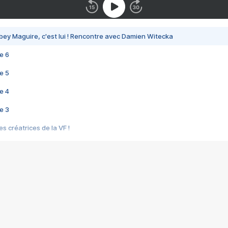
bey Maguire, c'est lui ! Rencontre avec Damien Witecka
e 6
e 5
e 4
e 3
s créatrices de la VF !
e 2
e 1
e Mektoub My Love arrive enfin ! Rencontre avec Shaïn Boumedine et Sal
i : après Toni en famille
elle réalise le bouleversant Dites lui que je l'aime