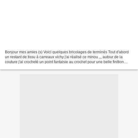
Bonjour mes amies (s) Voici quelques bricolages de terminés Tout d'abord
un restant de tissu à carreaux vichy j'ai réalisé ce minou ,,, autour de la
couture j'ai crocheté un point fantaisie au crochet pour une belle finition
l'autre côté de face il est...