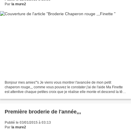
Par
la mure2
Bonjour mes amies'''s Je viens vous montrer l'avancée de mon petit
chaperon rouge,,, comme vous pouvez le constater j'ai de l'aide Ma Finette
est attentive chaque petites croix que je réalise elle monte et descend la tête
trop marrante Une patte sur mon...
Première broderie de l'année,,,
Publié le 03/01/2015 à 03:13
Par
la mure2