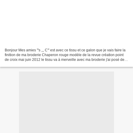
Bonjour Mes amies '''s ,,, C''' est avec ce tissu et ce galon que je vais faire la
finition de ma broderie Chaperon rouge modèle de la revue création point
de croix mai juin 2012 le tissu va à merveille avec ma broderie j'ai posé de
chaque côté mon ruban...