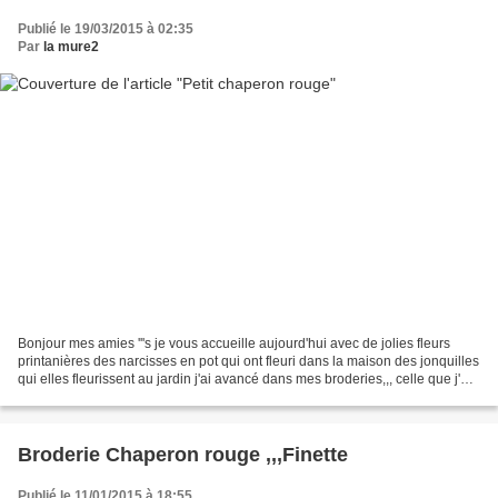
Publié le 19/03/2015 à 02:35
Par
la mure2
Bonjour mes amies '''s je vous accueille aujourd'hui avec de jolies fleurs
printanières des narcisses en pot qui ont fleuri dans la maison des jonquilles
qui elles fleurissent au jardin j'ai avancé dans mes broderies,,, celle que j'ai
brodé sur la toile...
Broderie Chaperon rouge ,,,Finette
Publié le 11/01/2015 à 18:55