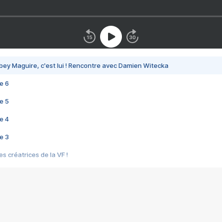
bey Maguire, c'est lui ! Rencontre avec Damien Witecka
e 6
e 5
e 4
e 3
s créatrices de la VF !
e 2
e 1
e Mektoub My Love arrive enfin ! Rencontre avec Shaïn Boumedine et Sal