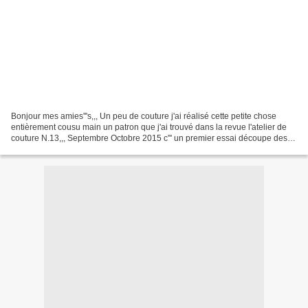
Bonjour mes amies'''s,,, Un peu de couture j'ai réalisé cette petite chose
entièrement cousu main un patron que j'ai trouvé dans la revue l'atelier de
couture N.13,,, Septembre Octobre 2015 c''' un premier essai découpe des
tissus l'assemblage cousu main...