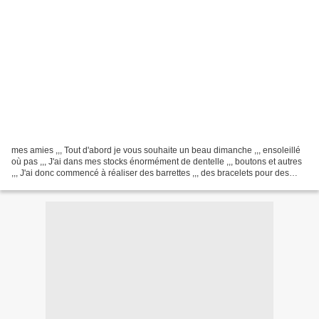
mes amies ,,, Tout d'abord je vous souhaite un beau dimanche ,,, ensoleillé
où pas ,,, J'ai dans mes stocks énormément de dentelle ,,, boutons et autres
,,, J'ai donc commencé à réaliser des barrettes ,,, des bracelets pour des
communions ou baptêmes...