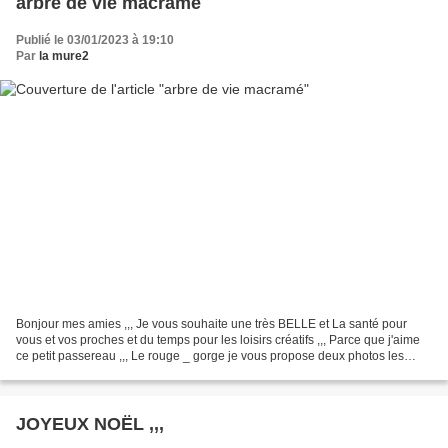
arbre de vie macramé
Publié le 03/01/2023 à 19:10
Par
la mure2
Bonjour mes amies ,,, Je vous souhaite une très BELLE et La santé pour
vous et vos proches et du temps pour les loisirs créatifs ,,, Parce que j'aime
ce petit passereau ,,, Le rouge _ gorge je vous propose deux photos les
photos sont prises derrière la...
JOYEUX NOËL ,,,