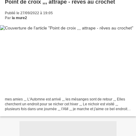
Point de croix ,,, attrape - rêves au crochet
Publié le 27/09/2022 à 19:05
Par
la mure2
mes amies ,,, L'Automne est arrivé ,,, les mésanges sont de retour ,,, Elles
cherchent un endroit pour se nicher cet hiver ,,, Le nichoir est visité ,,,
plusieurs fois dans une journée ,,, l'AM ,,, je marche et j'aime ce bel endroit ,,,
les feuilles commencent...