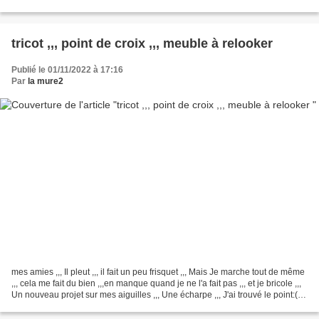
crochet ,,,fil DMC...
tricot ,,, point de croix ,,, meuble à relooker
Publié le 01/11/2022 à 17:16
Par
la mure2
mes amies ,,, Il pleut ,,, il fait un peu frisquet ,,, Mais Je marche tout de même
,,, cela me fait du bien ,,,en manque quand je ne l'a fait pas ,,, et je bricole ,,,
Un nouveau projet sur mes aiguilles ,,, Une écharpe ,,, J'ai trouvé le point:(
Mrs...