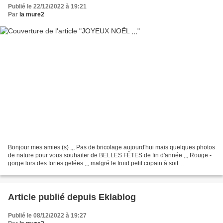
Publié le 22/12/2022 à 19:21
Par
la mure2
Bonjour mes amies (s) ,,, Pas de bricolage aujourd'hui mais quelques photos
de nature pour vous souhaiter de BELLES FÊTES de fin d'année ,,, Rouge -
gorge lors des fortes gelées ,,, malgré le froid petit copain à soif
régulièrement dans la journées l'eau...
Article publié depuis Eklablog
Publié le 08/12/2022 à 19:27