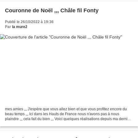
Couronne de Noël ,,, Châle fil Fonty
Publié le 26/10/2022 à 19:36
Par
la mure2
mes amies ,,, J'espère que vous allez bien et que vous profitez encore du
beau temps ,,, Ici dans les Hauts de France nous n'avons pas à nous
plaindre ,,, cela fait du bien ,,, Voici quelques réalisations depuis ma dernière
publication ,,, J'ai réalisé...