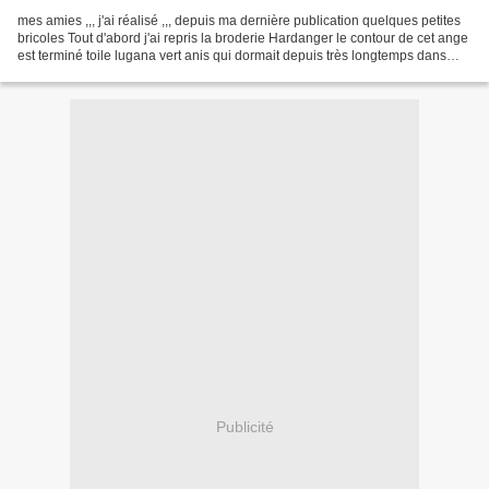
mes amies ,,, j'ai réalisé ,,, depuis ma dernière publication quelques petites
bricoles Tout d'abord j'ai repris la broderie Hardanger le contour de cet ange
est terminé toile lugana vert anis qui dormait depuis très longtemps dans
mon coffre où je range...
Publicité