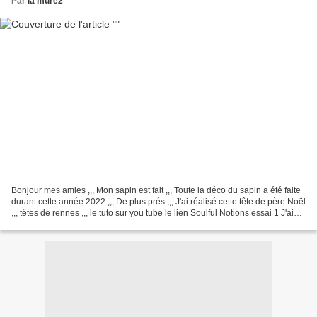
Par
la mure2
Bonjour mes amies ,,, Mon sapin est fait ,,, Toute la déco du sapin a été faite
durant cette année 2022 ,,, De plus prés ,,, J'ai réalisé cette tête de père Noël
,,, têtes de rennes ,,, le tuto sur you tube le lien Soulful Notions essai 1 J'ai
terminé...