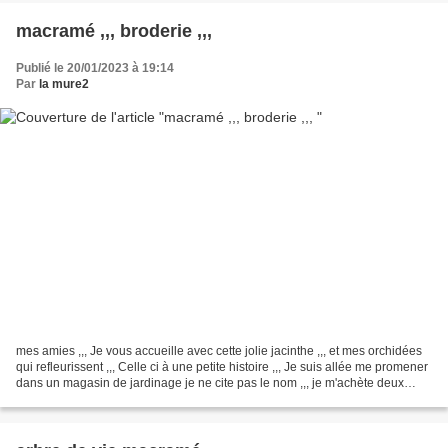
macramé ,,, broderie ,,,
Publié le 20/01/2023 à 19:14
Par
la mure2
mes amies ,,, Je vous accueille avec cette jolie jacinthe ,,, et mes orchidées
qui refleurissent ,,, Celle ci à une petite histoire ,,, Je suis allée me promener
dans un magasin de jardinage je ne cite pas le nom ,,, je m'achète deux
pulls ,,,( ils vendent...