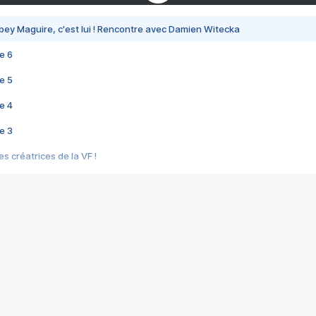
bey Maguire, c'est lui ! Rencontre avec Damien Witecka
e 6
e 5
e 4
e 3
s créatrices de la VF !
e 2
e 1
e Mektoub My Love arrive enfin ! Rencontre avec Shaïn Boumedine et Sal
i : après Toni en famille
elle réalise le bouleversant Dites lui que je l'aime
ais ! Rencontre autour de Vie privée de Rebecca Zlotowski