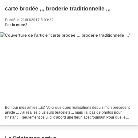
carte brodée ,,, broderie traditionnelle ,,,
Publié le 21/03/2017 à 03:32
Par
la mure2
Bonjour mes amies ,,,(s) Voici quelques réalisations depuis mon précédent
article ,,, J'ai réalisé plusieurs bracelets ,,, mais j'ai pas de photos pour
l'instant ,,, seulement celui ci d'abord une fleur lacet roumain Pour que le
bracelet soit large j'...