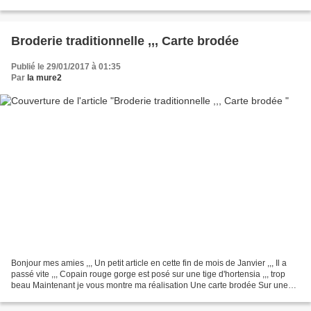
ce début de...
Broderie traditionnelle ,,, Carte brodée
Publié le 29/01/2017 à 01:35
Par
la mure2
Bonjour mes amies ,,, Un petit article en cette fin de mois de Janvier ,,, Il a
passé vite ,,, Copain rouge gorge est posé sur une tige d'hortensia ,,, trop
beau Maintenant je vous montre ma réalisation Une carte brodée Sur une
toile de coton blanc j'ai...