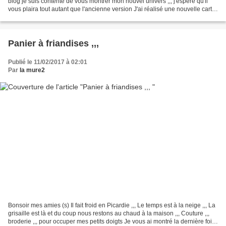
blog je suis contente de vous montrer mon nouvel univers ,,, j'espère qu'il
vous plaira tout autant que l'ancienne version J'ai réalisé une nouvelle carte
brodée sur une toile de...
Panier à friandises ,,,
Publié le 11/02/2017 à 02:01
Par
la mure2
Bonsoir mes amies (s) Il fait froid en Picardie ,,, Le temps est à la neige ,,, La
grisaille est là et du coup nous restons au chaud à la maison ,,, Couture ,,,
broderie ,,, pour occuper mes petits doigts Je vous ai montré la dernière fois