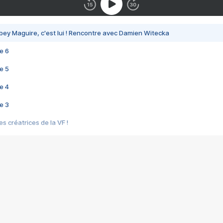
bey Maguire, c'est lui ! Rencontre avec Damien Witecka
e 6
e 5
e 4
e 3
s créatrices de la VF !
e 2
e 1
e Mektoub My Love arrive enfin ! Rencontre avec Shaïn Boumedine et Sal
i : après Toni en famille
elle réalise le bouleversant Dites lui que je l'aime