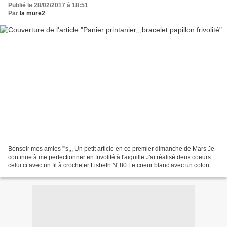
Publié le 28/02/2017 à 18:51
Par
la mure2
Bonsoir mes amies '''s,,, Un petit article en ce premier dimanche de Mars Je
continue à me perfectionner en frivolité à l'aiguille J'ai réalisé deux coeurs
celui ci avec un fil à crocheter Lisbeth N°80 Le coeur blanc avec un coton
plus épais La frivolité...