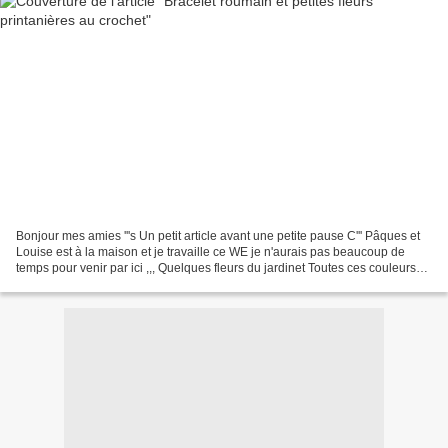
Bonjour mes amies '''s Un petit article avant une petite pause C''' Pâques et
Louise est à la maison et je travaille ce WE je n'aurais pas beaucoup de
temps pour venir par ici ,,, Quelques fleurs du jardinet Toutes ces couleurs
m'ont donné l'idée de faire...