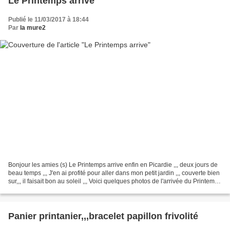
Le Printemps arrive
Publié le 11/03/2017 à 18:44
Par
la mure2
Bonjour les amies (s) Le Printemps arrive enfin en Picardie ,,, deux jours de
beau temps ,,, J'en ai profité pour aller dans mon petit jardin ,,, couverte bien
sur,,, il faisait bon au soleil ,,, Voici quelques photos de l'arrivée du Printemps
Les hortensias...
Panier printanier,,,bracelet papillon frivolité