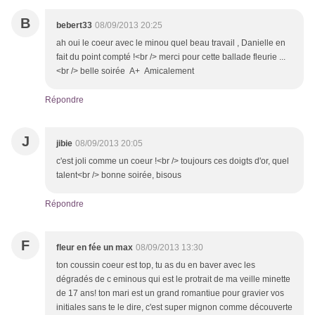
B
bebert33
08/09/2013 20:25
ah oui le coeur avec le minou quel beau travail , Danielle en
fait du point compté !<br /> merci pour cette ballade fleurie ...
<br /> belle soirée A+ Amicalement
Répondre
J
jibie
08/09/2013 20:05
c'est joli comme un coeur !<br /> toujours ces doigts d'or, quel
talent<br /> bonne soirée, bisous
Répondre
F
fleur en fée un max
08/09/2013 13:30
ton coussin coeur est top, tu as du en baver avec les
dégradés de c eminous qui est le protrait de ma veille minette
de 17 ans! ton mari est un grand romantiue pour gravier vos
initiales sans te le dire, c'est super mignon comme découverte