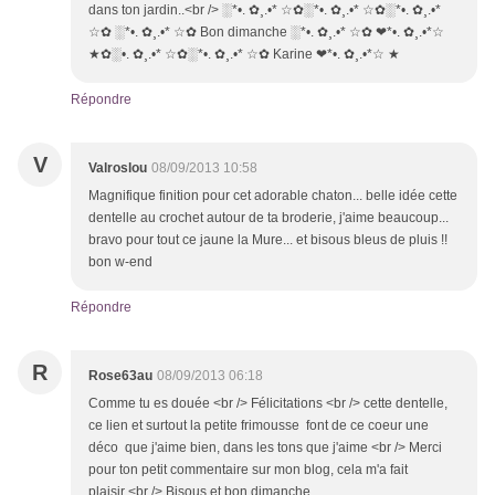
dans ton jardin..<br /> ░*•. ✿¸.•* ☆✿░*•. ✿¸.•* ☆✿░*•. ✿¸.•*
☆✿ ░*•. ✿¸.•* ☆✿ Bon dimanche ░*•. ✿¸.•* ☆✿ ❤*•. ✿¸.•*☆
★✿░•. ✿¸.•* ☆✿░*•. ✿¸.•* ☆✿ Karine ❤*•. ✿¸.•*☆ ★
Répondre
V
Valroslou
08/09/2013 10:58
Magnifique finition pour cet adorable chaton... belle idée cette
dentelle au crochet autour de ta broderie, j'aime beaucoup...
bravo pour tout ce jaune la Mure... et bisous bleus de pluis !!
bon w-end
Répondre
R
Rose63au
08/09/2013 06:18
Comme tu es douée <br /> Félicitations <br /> cette dentelle,
ce lien et surtout la petite frimousse font de ce coeur une
déco que j'aime bien, dans les tons que j'aime <br /> Merci
pour ton petit commentaire sur mon blog, cela m'a fait
plaisir <br /> Bisous et bon dimanche