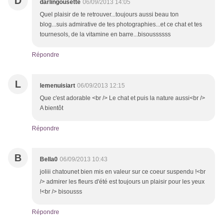
D
darlingousette
06/09/2013 14:05
Quel plaisir de te retrouver...toujours aussi beau ton
blog...suis admirative de tes photographies...et ce chat et tes
tournesols, de la vitamine en barre...bisoussssss
Répondre
L
lemenuisiart
06/09/2013 12:15
Que c'est adorable <br /> Le chat et puis la nature aussi<br />
A bientôt
Répondre
B
Bella0
06/09/2013 10:43
joliii chatounet bien mis en valeur sur ce coeur suspendu !<br
/> admirer les fleurs d'été est toujours un plaisir pour les yeux
!<br /> bisousss
Répondre