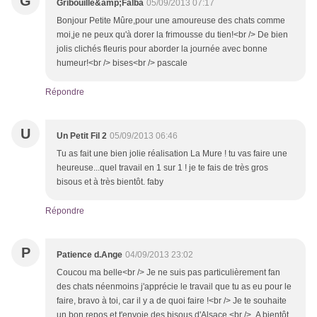
G
Gribouille&amp;Falba
05/09/2013 07:17
Bonjour Petite Mûre,pour une amoureuse des chats comme
moi,je ne peux qu'à dorer la frimousse du tien!<br /> De bien
jolis clichés fleuris pour aborder la journée avec bonne
humeur!<br /> bises<br /> pascale
Répondre
U
Un Petit Fil 2
05/09/2013 06:46
Tu as fait une bien jolie réalisation La Mure ! tu vas faire une
heureuse...quel travail en 1 sur 1 ! je te fais de très gros
bisous et à très bientôt. faby
Répondre
P
Patience d.Ange
04/09/2013 23:02
Coucou ma belle<br /> Je ne suis pas particulièrement fan
des chats néenmoins j'apprécie le travail que tu as eu pour le
faire, bravo à toi, car il y a de quoi faire !<br /> Je te souhaite
un bon repos et t'envoie des bisous d'Alsace.<br /> A bientôt