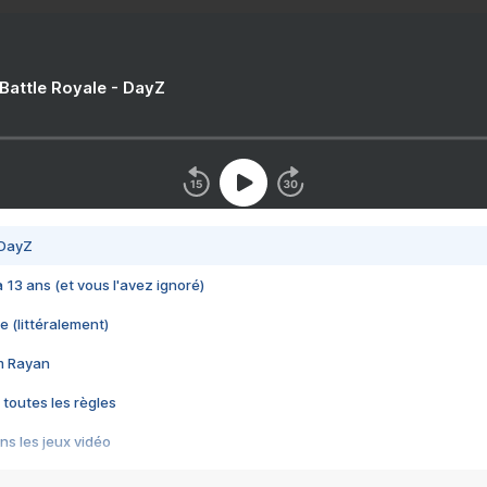
 Battle Royale - DayZ
 DayZ
 a 13 ans (et vous l'avez ignoré)
e (littéralement)
im Rayan
 toutes les règles
s les jeux vidéo
us choquant de Rockstar ? - Le scandale BULLY