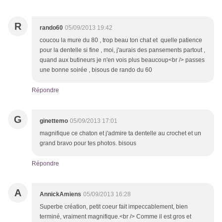
R
rando60
05/09/2013 19:42
coucou la mure du 80 , trop beau ton chat et quelle patience
pour la dentelle si fine , moi, j'aurais des pansements partout ,
quand aux butineurs je n'en vois plus beaucoup<br /> passes
une bonne soirée , bisous de rando du 60
Répondre
G
ginettemo
05/09/2013 17:01
magnifique ce chaton et j'admire ta dentelle au crochet et un
grand bravo pour tes photos. bisous
Répondre
A
AnnickAmiens
05/09/2013 16:28
Superbe création, petit coeur fait impeccablement, bien
terminé, vraiment magnifique.<br /> Comme il est gros et