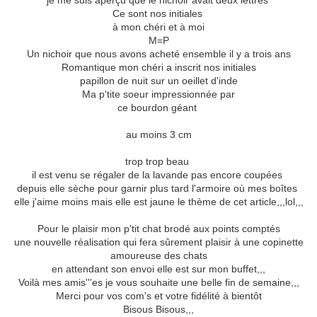
je me suis aperçu que le nichoir avait deux lettres
Ce sont nos initiales
à mon chéri et à moi
M=P
Un nichoir que nous avons acheté ensemble il y a trois ans
Romantique mon chéri a inscrit nos initiales
papillon de nuit sur un oeillet d'inde
Ma p'tite soeur impressionnée par
ce bourdon géant
au moins 3 cm
trop trop beau
il est venu se régaler de la lavande pas encore coupées
depuis elle sèche pour garnir plus tard l'armoire où mes boîtes
elle j'aime moins mais elle est jaune le thème de cet article,,,lol,,,
Pour le plaisir mon p'tit chat brodé aux points comptés
une nouvelle réalisation qui fera sûrement plaisir à une copinette
amoureuse des chats
en attendant son envoi elle est sur mon buffet,,,
Voilà mes amis'''es je vous souhaite une belle fin de semaine,,,
Merci pour vos com's et votre fidélité à bientôt
Bisous Bisous,,,