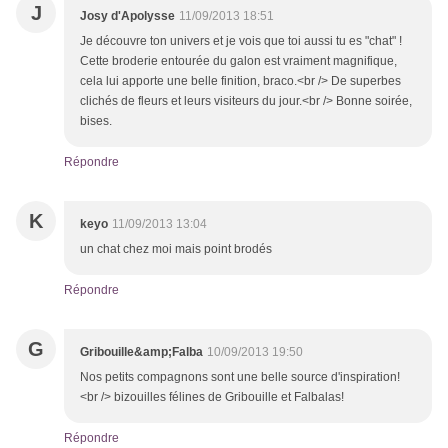
J
Josy d'Apolysse
11/09/2013 18:51
Je découvre ton univers et je vois que toi aussi tu es "chat" !
Cette broderie entourée du galon est vraiment magnifique,
cela lui apporte une belle finition, braco.<br /> De superbes
clichés de fleurs et leurs visiteurs du jour.<br /> Bonne soirée,
bises.
Répondre
K
keyo
11/09/2013 13:04
un chat chez moi mais point brodés
Répondre
G
Gribouille&amp;Falba
10/09/2013 19:50
Nos petits compagnons sont une belle source d'inspiration!
<br /> bizouilles félines de Gribouille et Falbalas!
Répondre