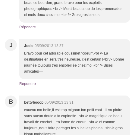
beau ce bourdon, grand bravo pour tes exploits
photographiques.<br /> Merci beaucoup de tes promenades
et mots doux chez moi.<br /> Gros gros bisous
Répondre
J
Joele
05/09/2013 13:37
Bravo pour cet adorable coussinet "coeur".<br /> La
destinataire en sera tres heureuse, c'est certain !<br /> Bonne
journée toujours tres ensoleillée chez moi.<br /> Bises
amicales++
Répondre
B
bettybooop
05/09/2013 13:31
coucou ma belle,il est trop mignon ton petit chat....il va plaire
sans aucun doute a ta copinette...<br /> magnifique ce beau
travail de crochet....en forme de coeur....<br /> et comme
toujours ,nous faire partager tes si belles photos...<br /> gros
bisou mabellemure