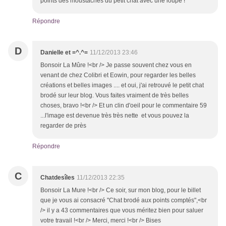
points des moustaches du petit chat avec une loupe !
Répondre
D
Danielle et =^.^=
11/12/2013 23:46
Bonsoir La Mûre !<br /> Je passe souvent chez vous en
venant de chez Colibri et Eowin, pour regarder les belles
créations et belles images .... et oui, j'ai retrouvé le petit chat
brodé sur leur blog. Vous faites vraiment de très belles
choses, bravo !<br /> Et un clin d'oeil pour le commentaire 59
...l'image est devenue très très nette et vous pouvez la
regarder de près
Répondre
C
Chatdesîles
11/12/2013 22:35
Bonsoir La Mure !<br /> Ce soir, sur mon blog, pour le billet
que je vous ai consacré "Chat brodé aux points comptés",<br
/> il y a 43 commentaires que vous méritez bien pour saluer
votre travail !<br /> Merci, merci !<br /> Bises