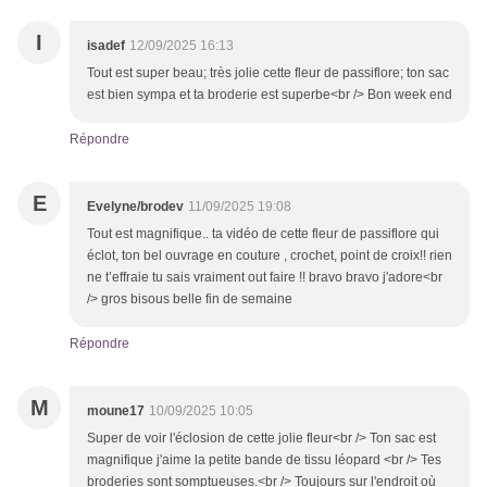
I
isadef
12/09/2025 16:13
Tout est super beau; très jolie cette fleur de passiflore; ton sac
est bien sympa et ta broderie est superbe<br /> Bon week end
Répondre
E
Evelyne/brodev
11/09/2025 19:08
Tout est magnifique.. ta vidéo de cette fleur de passiflore qui
éclot, ton bel ouvrage en couture , crochet, point de croix!! rien
ne t’effraie tu sais vraiment out faire !! bravo bravo j'adore<br
/> gros bisous belle fin de semaine
Répondre
M
moune17
10/09/2025 10:05
Super de voir l'éclosion de cette jolie fleur<br /> Ton sac est
magnifique j'aime la petite bande de tissu léopard <br /> Tes
broderies sont somptueuses.<br /> Toujours sur l'endroit où