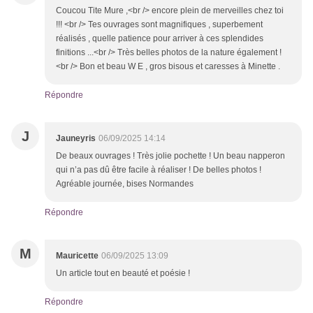
Coucou Tite Mure ,<br /> encore plein de merveilles chez toi
!!! <br /> Tes ouvrages sont magnifiques , superbement
réalisés , quelle patience pour arriver à ces splendides
finitions ...<br /> Très belles photos de la nature également !
<br /> Bon et beau W E , gros bisous et caresses à Minette .
Répondre
J
Jauneyris
06/09/2025 14:14
De beaux ouvrages ! Très jolie pochette ! Un beau napperon
qui n’a pas dû être facile à réaliser ! De belles photos !
Agréable journée, bises Normandes
Répondre
M
Mauricette
06/09/2025 13:09
Un article tout en beauté et poésie !
Répondre