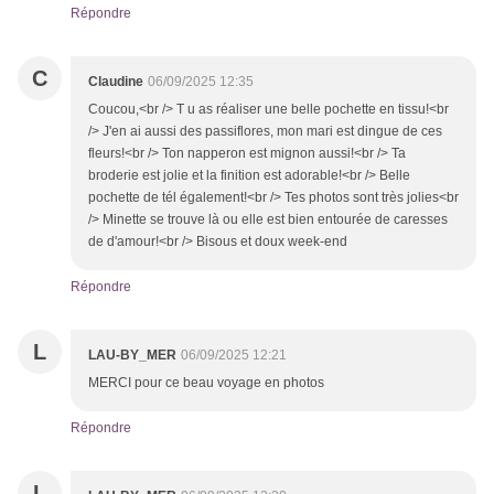
Répondre
C
Claudine
06/09/2025 12:35
Coucou,<br /> T u as réaliser une belle pochette en tissu!<br
/> J'en ai aussi des passiflores, mon mari est dingue de ces
fleurs!<br /> Ton napperon est mignon aussi!<br /> Ta
broderie est jolie et la finition est adorable!<br /> Belle
pochette de tél également!<br /> Tes photos sont très jolies<br
/> Minette se trouve là ou elle est bien entourée de caresses
de d'amour!<br /> Bisous et doux week-end
Répondre
L
LAU-BY_MER
06/09/2025 12:21
MERCI pour ce beau voyage en photos
Répondre
L