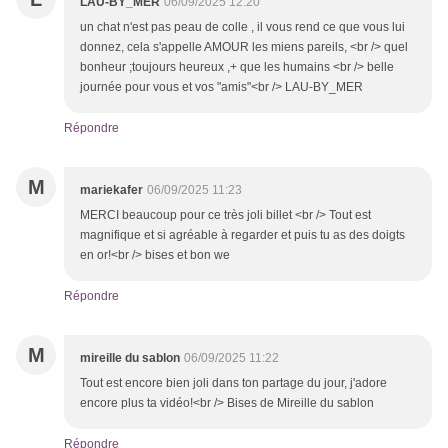
LAU-BY_MER
06/09/2025 12:20
un chat n'est pas peau de colle , il vous rend ce que vous lui
donnez, cela s'appelle AMOUR les miens pareils, <br /> quel
bonheur ;toujours heureux ,+ que les humains <br /> belle
journée pour vous et vos "amis"<br /> LAU-BY_MER
Répondre
M
mariekafer
06/09/2025 11:23
MERCI beaucoup pour ce très joli billet <br /> Tout est
magnifique et si agréable à regarder et puis tu as des doigts
en or!<br /> bises et bon we
Répondre
M
mireille du sablon
06/09/2025 11:22
Tout est encore bien joli dans ton partage du jour, j'adore
encore plus ta vidéo!<br /> Bises de Mireille du sablon
Répondre