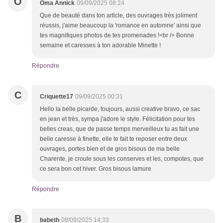
O
Oma Annick
09/09/2025 08:24
Que de beauté dans ton article, des ouvrages très joliment
réussis, j'aime beaucoup la 'romance en automne' ainsi que
tes magnifiques photos de tes promenades !<br /> Bonne
semaine et caresses à ton adorable Minette !
Répondre
C
Criquette17
09/09/2025 00:31
Hello la belle picarde, toujours, aussi creative bravo, ce sac
en jean et très, sympa j'adore le style. Félicitation pour tes
belles creas, que de passe temps merveilleux tu as fait une
belle caresse à finette, elle te fait te reposer entre deux
ouvrages, portes bien et de gros bisous de ma belle
Charente, je croule sous les conserves et les, compotes, que
ce sera bon cet hiver. Gros bisous lamure
Répondre
B
babeth
08/09/2025 14:33