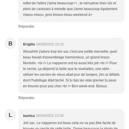
reflet de l'arbre j'aime beaucoup++ , le nénuphar bien sûr et
plein de caresses à minette que j'aime beaucoup également
miaou miaou, gros bisous beau weekend à+
Répondre
B
Brigitte
06/09/2025 16:32
Wouahhh j'adore trop ton sac c'est une petite merveille, quel
beau travail d'assemblage harmonieux, un grand bravo
Murielle. <br /> Le napperon est lui aussi très joli.<br /> Pour
le cercle, ça dépend la taille que tu souhaites, une idée :
utiliser les cercles de vieux abat-jour de lampes, j'en ai défaits
dont l'habillage était taché. Si tu fais les vide grenier tu peux
en trouver pour pas cher.<br /> Bon week-end. Bisous
Répondre
L
launisa
06/09/2025 15:39
Joli sac. Le napperon est beau cela ne va pas être facile de
trouver un cercle de cette taille. J'aime beaucoup la photo de