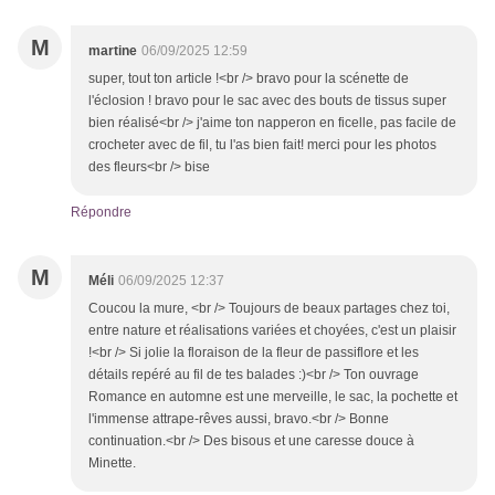
M
martine
06/09/2025 12:59
super, tout ton article !<br /> bravo pour la scénette de
l'éclosion ! bravo pour le sac avec des bouts de tissus super
bien réalisé<br /> j'aime ton napperon en ficelle, pas facile de
crocheter avec de fil, tu l'as bien fait! merci pour les photos
des fleurs<br /> bise
Répondre
M
Méli
06/09/2025 12:37
Coucou la mure, <br /> Toujours de beaux partages chez toi,
entre nature et réalisations variées et choyées, c'est un plaisir
!<br /> Si jolie la floraison de la fleur de passiflore et les
détails repéré au fil de tes balades :)<br /> Ton ouvrage
Romance en automne est une merveille, le sac, la pochette et
l'immense attrape-rêves aussi, bravo.<br /> Bonne
continuation.<br /> Des bisous et une caresse douce à
Minette.