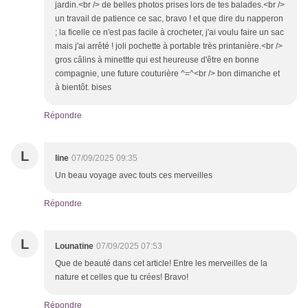
jardin.<br /> de belles photos prises lors de tes balades.<br />
un travail de patience ce sac, bravo ! et que dire du napperon
; la ficelle ce n'est pas facile à crocheter, j'ai voulu faire un sac
mais j'ai arrêté ! joli pochette à portable très printanière.<br />
gros câlins à minettte qui est heureuse d'être en bonne
compagnie, une future couturière ^=^<br /> bon dimanche et
à bientôt. bises
Répondre
L
line
07/09/2025 09:35
Un beau voyage avec touts ces merveilles
Répondre
L
Lounatine
07/09/2025 07:53
Que de beauté dans cet article! Entre les merveilles de la
nature et celles que tu crées! Bravo!
Répondre