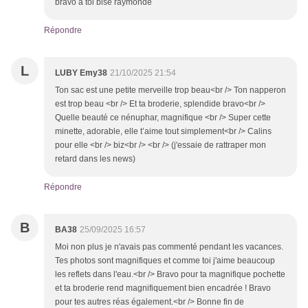
bravo a toi bise raymonde
Répondre
L
LUBY Emy38
21/10/2025 21:54
Ton sac est une petite merveille trop beau<br /> Ton napperon
est trop beau <br /> Et ta broderie, splendide bravo<br />
Quelle beauté ce nénuphar, magnifique <br /> Super cette
minette, adorable, elle t’aime tout simplement<br /> Calins
pour elle <br /> biz<br /> <br /> (j'essaie de rattraper mon
retard dans les news)
Répondre
B
BA38
25/09/2025 16:57
Moi non plus je n'avais pas commenté pendant les vacances.
Tes photos sont magnifiques et comme toi j'aime beaucoup
les reflets dans l'eau.<br /> Bravo pour ta magnifique pochette
et ta broderie rend magnifiquement bien encadrée ! Bravo
pour tes autres réas également.<br /> Bonne fin de