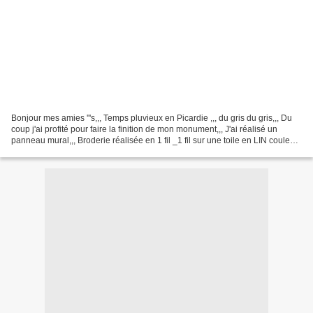
Bonjour mes amies '''s,,, Temps pluvieux en Picardie ,,, du gris du gris,,, Du
coup j'ai profité pour faire la finition de mon monument,,, J'ai réalisé un
panneau mural,,, Broderie réalisée en 1 fil _1 fil sur une toile en LIN couleur
chanvre J'ai utilisé...