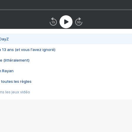
 DayZ
 a 13 ans (et vous l'avez ignoré)
e (littéralement)
im Rayan
 toutes les règles
s les jeux vidéo
us choquant de Rockstar ? - Le scandale BULLY
e plus moche de Steam
du RÊVE tourne au CAUCHEMAR