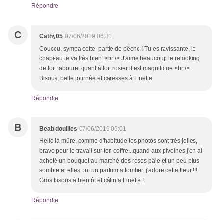
Répondre
C
Cathy05
07/06/2019 06:31
Coucou, sympa cette partie de pêche ! Tu es ravissante, le
chapeau te va très bien !<br /> J'aime beaucoup le relooking
de ton tabouret quant à ton rosier il est magnifique <br />
Bisous, belle journée et caresses à Finette
Répondre
B
Beabidouilles
07/06/2019 06:01
Hello la mûre, comme d'habitude tes photos sont très jolies,
bravo pour le travail sur ton coffre...quand aux pivoines j'en ai
acheté un bouquet au marché des roses pâle et un peu plus
sombre et elles ont un parfum a tomber..j'adore cette fleur !!!
Gros bisous à bientôt et câlin a Finette !
Répondre