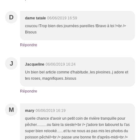
D
dame tatale
06/06/2019 16:59
coucou !Trop bien des journées pareilles !Bravo à toi !<br />
Bisous
Répondre
J
Jacqueline
06/06/2019 16:24
Un bien bel article comme d'habitude..les pivoines..j adore et
tes roses, magnifiques..bisous
Répondre
M
mary
06/06/2019 16:19
quelle chance d'avoir un petit coin de rivière tranquille pour
pêcher...........ou faire la sieste!<br /> j'adore ton tabouret tu l'as
super bien relooké.......et tu ne nous as pas mis les photos du
poisson pêché!<br /> passe une bonne fin d'après-midi<br />