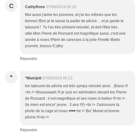
C
CathyRose
07/06/2019 05:16
Moi aussi j'aime les pivoines, et j'ai les mêmes que les
tiennes !Bon je te laisse la partie de pêche ... et je garde le
tabouret ! Tu l'as très joliment relooké, et doit t'être très
utile.Mon Pierre de Ronsard est magnifique aussi, c'est une
année à roses !Plein de caresses à ta jolie Finette !Belle
journée, bisous !Cathy
Répondre
*
*Mamijoli
07/06/2019 00:13
ton tabouret de pêche est très sympa relooké ainsi ...Bravo !!!
<br /> Wouuuaaah !!! je suis en admiration devant ton Pierre
de Ronsard : il est magnifique et ses roses si belles !!!<br />
(le mien est encor' jeune : 3 ans !!!!) <br /> J'adoooore ta
photo de la cage et roses ♥♥♥<br /> Biz' Muriel et bonne
pêche !!!<br />
Répondre