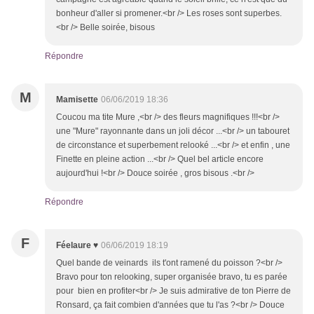
bonheur d'aller si promener.<br /> Les roses sont superbes.
<br /> Belle soirée, bisous
Répondre
M
Mamisette
06/06/2019 18:36
Coucou ma tite Mure ,<br /> des fleurs magnifiques !!!<br />
une "Mure" rayonnante dans un joli décor ...<br /> un tabouret
de circonstance et superbement relooké ...<br /> et enfin , une
Finette en pleine action ...<br /> Quel bel article encore
aujourd'hui !<br /> Douce soirée , gros bisous .<br />
Répondre
F
Féelaure ♥
06/06/2019 18:19
Quel bande de veinards ils t'ont ramené du poisson ?<br />
Bravo pour ton relooking, super organisée bravo, tu es parée
pour bien en profiter<br /> Je suis admirative de ton Pierre de
Ronsard, ça fait combien d'années que tu l'as ?<br /> Douce