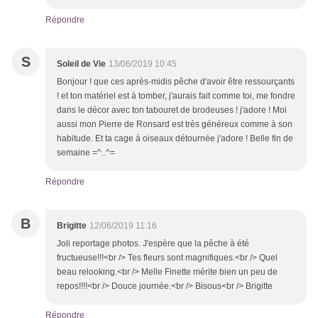
Répondre
S
Soleil de Vie
13/06/2019 10:45
Bonjour ! que ces après-midis pêche d'avoir être ressourçants
! et ton matériel est à tomber, j'aurais fait comme toi, me fondre
dans le décor avec ton tabouret de brodeuses ! j'adore ! Moi
aussi mon Pierre de Ronsard est très généreux comme à son
habitude. Et ta cage à oiseaux détournée j'adore ! Belle fin de
semaine =^..^=
Répondre
B
Brigitte
12/06/2019 11:16
Joli reportage photos. J'espère que la pêche à été
fructueuse!!!<br /> Tes fleurs sont magnifiques.<br /> Quel
beau relooking.<br /> Melle Finette mérite bien un peu de
repos!!!!<br /> Douce journée.<br /> Bisous<br /> Brigitte
Répondre