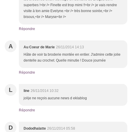
superbes !<br /> Finette est trop mimi !!<br /> je vais rendre
visite à ton amie Evelyne.<br /> très bonne soirée,<br />
bisous,<br /> Maryse<br />
Répondre
A
Au Coeur de Marie
26/11/2014 14:13
Hâte de voir ta broderie montée en entier. J'admire cette jolie
dentelle au crochet. Quelle minutie ! Douce journée
Répondre
L
line
26/11/2014 10:32
jolije ne reçois aucune news d eklablog
Répondre
D
Dododhalatte
26/11/2014 05:58