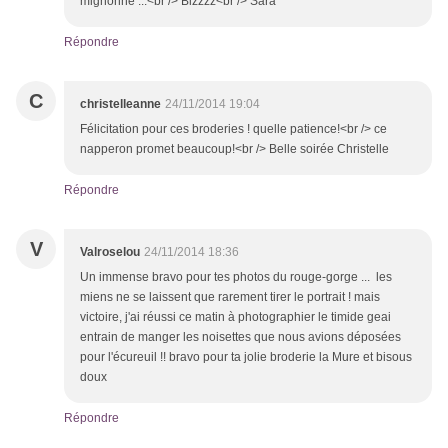
mignonne ...<br /> Bizzzz<br /> Sara
Répondre
C
christelleanne
24/11/2014 19:04
Félicitation pour ces broderies ! quelle patience!<br /> ce
napperon promet beaucoup!<br /> Belle soirée Christelle
Répondre
V
Valroselou
24/11/2014 18:36
Un immense bravo pour tes photos du rouge-gorge ... les
miens ne se laissent que rarement tirer le portrait ! mais
victoire, j'ai réussi ce matin à photographier le timide geai
entrain de manger les noisettes que nous avions déposées
pour l'écureuil !! bravo pour ta jolie broderie la Mure et bisous
doux
Répondre