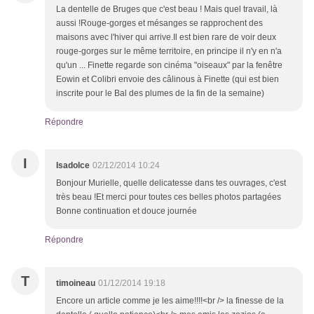
La dentelle de Bruges que c'est beau ! Mais quel travail, là
aussi !Rouge-gorges et mésanges se rapprochent des
maisons avec l'hiver qui arrive.Il est bien rare de voir deux
rouge-gorges sur le même territoire, en principe il n'y en n'a
qu'un ... Finette regarde son cinéma "oiseaux" par la fenêtre
Eowin et Colibri envoie des câlinous à Finette (qui est bien
inscrite pour le Bal des plumes de la fin de la semaine)
Répondre
I
Isadolce
02/12/2014 10:24
Bonjour Murielle, quelle delicatesse dans tes ouvrages, c'est
très beau !Et merci pour toutes ces belles photos partagées
Bonne continuation et douce journée
Répondre
T
timoineau
01/12/2014 19:18
Encore un article comme je les aime!!!!<br /> la finesse de la