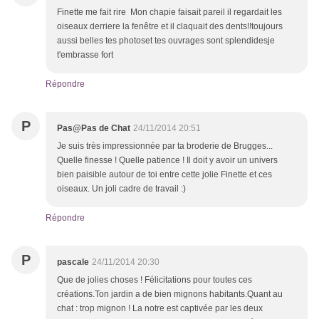
Finette me fait rire Mon chapie faisait pareil il regardait les
oiseaux derriere la fenêtre et il claquait des dents!!toujours
aussi belles tes photoset tes ouvrages sont splendidesje
t'embrasse fort
Répondre
P
Pas@Pas de Chat
24/11/2014 20:51
Je suis très impressionnée par ta broderie de Brugges...
Quelle finesse ! Quelle patience ! Il doit y avoir un univers
bien paisible autour de toi entre cette jolie Finette et ces
oiseaux. Un joli cadre de travail :)
Répondre
P
pascale
24/11/2014 20:30
Que de jolies choses ! Félicitations pour toutes ces
créations.Ton jardin a de bien mignons habitants.Quant au
chat : trop mignon ! La notre est captivée par les deux