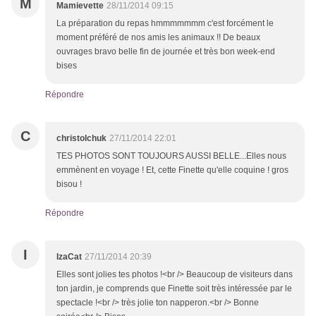
M
Mamievette
28/11/2014 09:15
La préparation du repas hmmmmmmm c'est forcément le
moment préféré de nos amis les animaux !! De beaux
ouvrages bravo belle fin de journée et très bon week-end
bises
Répondre
C
christolchuk
27/11/2014 22:01
TES PHOTOS SONT TOUJOURS AUSSI BELLE...Elles nous
emmènent en voyage ! Et, cette Finette qu'elle coquine ! gros
bisou !
Répondre
I
IzaCat
27/11/2014 20:39
Elles sont jolies tes photos !<br /> Beaucoup de visiteurs dans
ton jardin, je comprends que Finette soit très intéressée par le
spectacle !<br /> très jolie ton napperon.<br /> Bonne