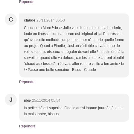
Répondre
C
claude
25/11/2014 06:53
Coucou La Mure !<br /> Jolie vue d'ensemble de ta broderie,
toute en finesse ! ton napperon est original et j'ai l'impression
qu'avec cette méthode, on peut donner n'importe quelle forme
au projet. Quant à Finette, c'est un véritable calvaire que de
voir ses petits oiseaux se régaler devant elle ! tu as intérêt à la
surveiller quand elle va dehors, car les oiseaux auront bientôt
"chaud aux fesses" ;-) Je vais aller rendre visite à ton amie.<br
/> Passe une belle semaine - Bises - Claude
Répondre
J
jibie
25/11/2014 05:54
la petite clé est superbe, Finette aussi !bonne journée à toute
la maisonnée, bisous
Répondre