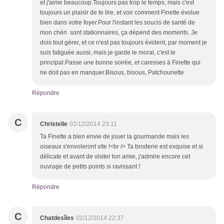
et j'aime beaucoup.Toujours pas trop le temps, mais c'est
toujours un plaisir de te lire, et voir comment Finette évolue
bien dans votre foyer.Pour l'instant les soucis de santé de
mon chéri sont stationnaires, ça dépend des moments. Je
dois tout gérer, et ce n'est pas toujours évident, par moment je
suis fatiguée aussi, mais je garde le moral, c'est le
principal.Passe une bonne soirée, et caresses à Finette qui
ne doit pas en manquer.Bisous, bisous, Patchounette
Répondre
C
Christelle
02/12/2014 23:11
Ta Finette a bien envie de jouer la gourmande mais les
oiseaux s'envoleront vite !<br /> Ta broderie est exquise et si
délicate et avant de visiter ton amie, j'admire encore cet
ouvrage de petits points si ravissant !
Répondre
C
Chatdesîles
02/12/2014 22:37