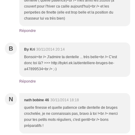
dentelle ( quelle patience)<br /> mes amis les zozios (a
couvert pour l'hiver ca caille aujourd'hui)<br /> et les
peripeties de finette (elle est trop belle et la position du
chasseur lui va très bien)
Répondre
B
By Kri
30/11/2014 20:14
Bonsoir<br /> J'admire ta dentelle ... très belle<br /> C'est
donc toi là? >>> http://bykri.ek.la/dentelliere-bruges-be-
a47899534<br /> ;-)
Répondre
N
nath bobine 46
30/11/2014 18:18
quelle finesse et quelle patience cette dentelle de bruges
crochetée, je ne connaissais pas, bravo à toi !<br /> merci
pour tes petits mots réguliers, c'est gentil<br /> bons
préparatifs !