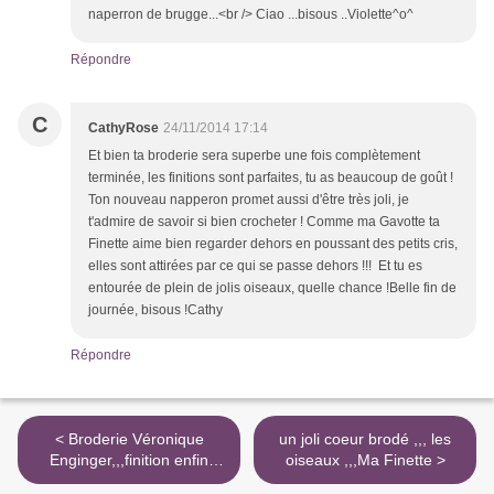
naperron de brugge...<br /> Ciao ...bisous ..Violette^o^
Répondre
C
CathyRose
24/11/2014 17:14
Et bien ta broderie sera superbe une fois complètement
terminée, les finitions sont parfaites, tu as beaucoup de goût !
Ton nouveau napperon promet aussi d'être très joli, je
t'admire de savoir si bien crocheter ! Comme ma Gavotte ta
Finette aime bien regarder dehors en poussant des petits cris,
elles sont attirées par ce qui se passe dehors !!! Et tu es
entourée de plein de jolis oiseaux, quelle chance !Belle fin de
journée, bisous !Cathy
Répondre
< Broderie Véronique
un joli coeur brodé ,,, les
Enginger,,,finition enfin
oiseaux ,,,Ma Finette >
presque