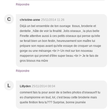
Répondre
C
christine-anne
25/11/2014 11:26
Déjà un bel ensemble de ton ouvrage tissus, broderie et
dentelle , hâte de voir la finalité. Jolis oiseaux , la plus belle
Finette attentive aussi à ces petits oiseaux qui pense qu'elle
se ferait bien un bon festin, heureusement son maître lui
prépare son repas avant qu'elle essaye de croquer un rouge
gorge ou une mésange.<br /> Un mot sur ton nouveau
mapperon qui promet d'être super beau.<br /> Je te fais de
gros bisous ma mûre
Répondre
L
Lillyden
25/11/2014 08:04
comment fais tu pour avoir de si belles photos d'oiseaux!!! tu
es championne en tout, lol, c'est beau cette broderie mais
quelle finition fera tu??? Surprise, bonne journée