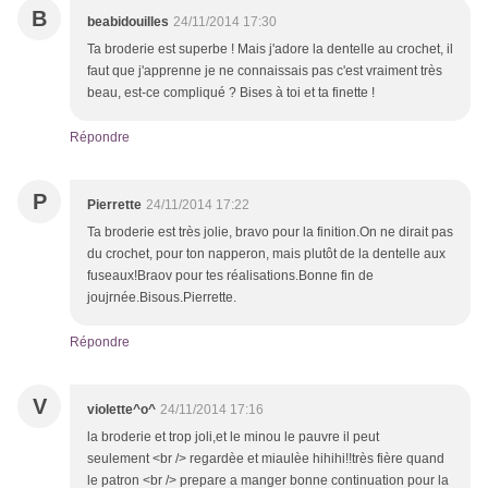
B
beabidouilles
24/11/2014 17:30
Ta broderie est superbe ! Mais j'adore la dentelle au crochet, il
faut que j'apprenne je ne connaissais pas c'est vraiment très
beau, est-ce compliqué ? Bises à toi et ta finette !
Répondre
P
Pierrette
24/11/2014 17:22
Ta broderie est très jolie, bravo pour la finition.On ne dirait pas
du crochet, pour ton napperon, mais plutôt de la dentelle aux
fuseaux!Braov pour tes réalisations.Bonne fin de
joujrnée.Bisous.Pierrette.
Répondre
V
violette^o^
24/11/2014 17:16
la broderie et trop joli,et le minou le pauvre il peut
seulement <br /> regardèe et miaulèe hihihi!!très fière quand
le patron <br /> prepare a manger bonne continuation pour la