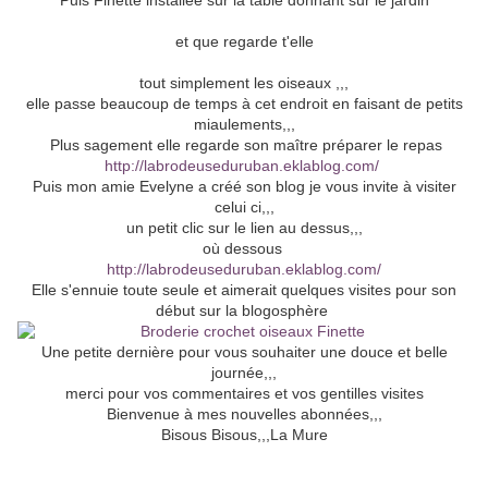
Puis Finette installée sur la table donnant sur le jardin
et que regarde t'elle
tout simplement les oiseaux ,,,
elle passe beaucoup de temps à cet endroit en faisant de petits
miaulements,,,
Plus sagement elle regarde son maître préparer le repas
http://labrodeuseduruban.eklablog.com/
Puis mon amie Evelyne a créé son blog je vous invite à visiter
celui ci,,,
un petit clic sur le lien au dessus,,,
où dessous
http://labrodeuseduruban.eklablog.com/
Elle s'ennuie toute seule et aimerait quelques visites pour son
début sur la blogosphère
Une petite dernière pour vous souhaiter une douce et belle
journée,,,
merci pour vos commentaires et vos gentilles visites
Bienvenue à mes nouvelles abonnées,,,
Bisous Bisous,,,La Mure