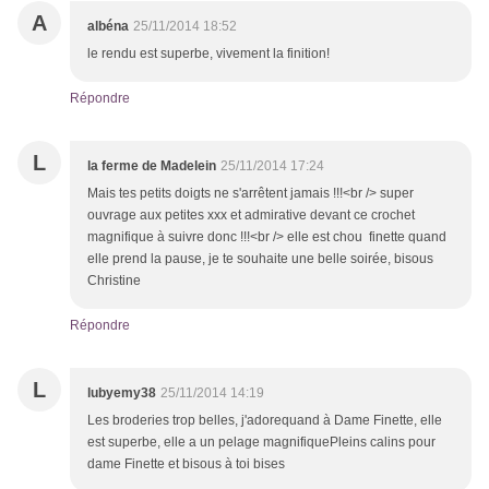
A
albéna
25/11/2014 18:52
le rendu est superbe, vivement la finition!
Répondre
L
la ferme de Madelein
25/11/2014 17:24
Mais tes petits doigts ne s'arrêtent jamais !!!<br /> super
ouvrage aux petites xxx et admirative devant ce crochet
magnifique à suivre donc !!!<br /> elle est chou finette quand
elle prend la pause, je te souhaite une belle soirée, bisous
Christine
Répondre
L
lubyemy38
25/11/2014 14:19
Les broderies trop belles, j'adorequand à Dame Finette, elle
est superbe, elle a un pelage magnifiquePleins calins pour
dame Finette et bisous à toi bises