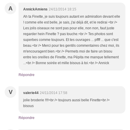
A
AnnickAmiens
24/11/2014 18:15
Ah ta Finette, je suis toujours autant en admiration devant elle
! comme elle est belle, je sais, j'ai déjà dit, et le redirai <br />
Les jolis oiseaux ne sont pas pour elle, non non, faut juste
regarder hein Finette ? pas touche.<br /> Tes photos sont
superbes comme toujours. Et tes ouvrages ... pffff ... que c'est
beau.<br /> Merci pour tes gentils commentaires chez moi, ils
m'encouragent bien.<br /> Permets moi de faire un bisou
entre les oreilles de Finette, ma Pépita me manque tellement
...<br /> Bonne soirée et mille bisous à toi.<br /> Annick
Répondre
V
valerie44
24/11/2014 17:58
jolie broderie !!!!<br /> toujours aussi belle Finette<br />
bisous
Répondre