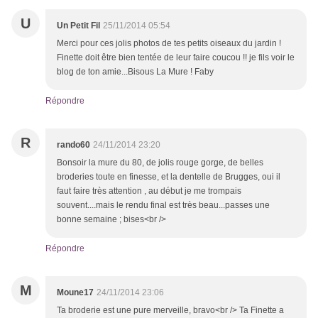
U
Un Petit Fil
25/11/2014 05:54
Merci pour ces jolis photos de tes petits oiseaux du jardin !
Finette doit être bien tentée de leur faire coucou !! je fils voir le
blog de ton amie...Bisous La Mure ! Faby
Répondre
R
rando60
24/11/2014 23:20
Bonsoir la mure du 80, de jolis rouge gorge, de belles
broderies toute en finesse, et la dentelle de Brugges, oui il
faut faire très attention , au début je me trompais
souvent....mais le rendu final est très beau...passes une
bonne semaine ; bises<br />
Répondre
M
Moune17
24/11/2014 23:06
Ta broderie est une pure merveille, bravo<br /> Ta Finette a