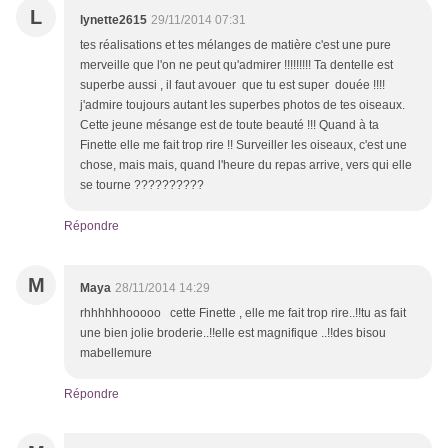
L
lynette2615
29/11/2014 07:31
tes réalisations et tes mélanges de matière c'est une pure
merveille que l'on ne peut qu'admirer !!!!!!!!! Ta dentelle est
superbe aussi , il faut avouer que tu est super douée !!!!
j'admire toujours autant les superbes photos de tes oiseaux.
Cette jeune mésange est de toute beauté !!! Quand à ta
Finette elle me fait trop rire !! Surveiller les oiseaux, c'est une
chose, mais mais, quand l'heure du repas arrive, vers qui elle
se tourne ??????????
Répondre
M
Maya
28/11/2014 14:29
rhhhhhhooooo cette Finette , elle me fait trop rire..!!tu as fait
une bien jolie broderie..!!elle est magnifique ..!!des bisou
mabellemure
Répondre