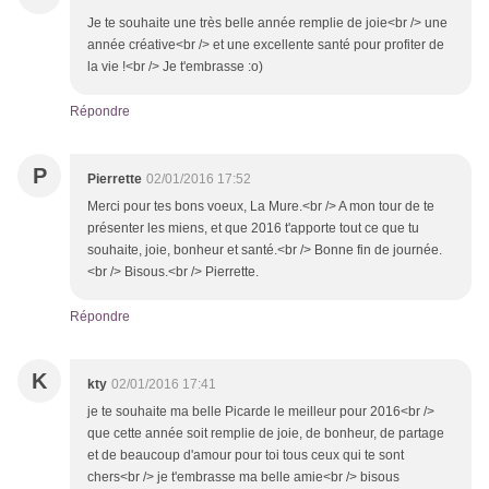
Je te souhaite une très belle année remplie de joie<br /> une
année créative<br /> et une excellente santé pour profiter de
la vie !<br /> Je t'embrasse :o)
Répondre
P
Pierrette
02/01/2016 17:52
Merci pour tes bons voeux, La Mure.<br /> A mon tour de te
présenter les miens, et que 2016 t'apporte tout ce que tu
souhaite, joie, bonheur et santé.<br /> Bonne fin de journée.
<br /> Bisous.<br /> Pierrette.
Répondre
K
kty
02/01/2016 17:41
je te souhaite ma belle Picarde le meilleur pour 2016<br />
que cette année soit remplie de joie, de bonheur, de partage
et de beaucoup d'amour pour toi tous ceux qui te sont
chers<br /> je t'embrasse ma belle amie<br /> bisous