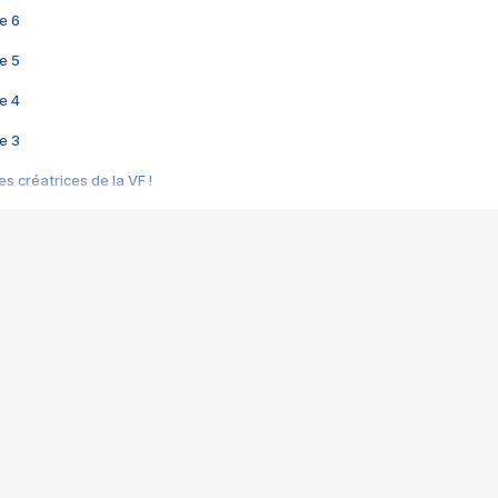
e 6
e 5
e 4
e 3
s créatrices de la VF !
e 2
e 1
e Mektoub My Love arrive enfin ! Rencontre avec Shaïn Boumedine et Sal
i : après Toni en famille
elle réalise le bouleversant Dites lui que je l'aime
ais ! Rencontre autour de Vie privée de Rebecca Zlotowski
 de Marguerite, Grave... Rencontre avec Ella Rumpf