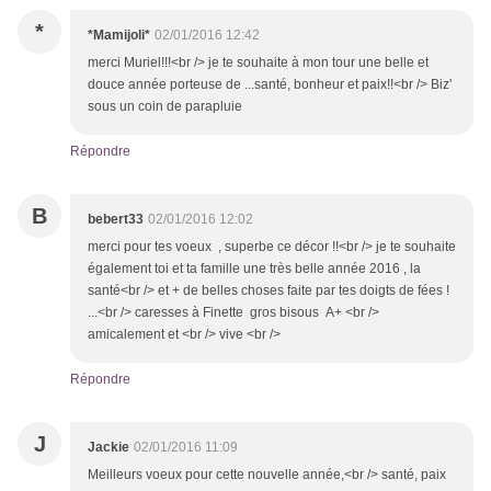
*
*Mamijoli*
02/01/2016 12:42
merci Muriel!!!<br /> je te souhaite à mon tour une belle et
douce année porteuse de ...santé, bonheur et paix!!<br /> Biz'
sous un coin de parapluie
Répondre
B
bebert33
02/01/2016 12:02
merci pour tes voeux , superbe ce décor !!<br /> je te souhaite
également toi et ta famille une très belle année 2016 , la
santé<br /> et + de belles choses faite par tes doigts de fées !
...<br /> caresses à Finette gros bisous A+ <br />
amicalement et <br /> vive <br />
Répondre
J
Jackie
02/01/2016 11:09
Meilleurs voeux pour cette nouvelle année,<br /> santé, paix